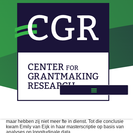
Vrij besteedbare
financiering en
personeel van goede
doelen (Dutch)
Als goede doelen partner worden van de Postcode Loterij
of de VriendenLoterij geven zij meer uit aan personeel,
maar hebben zij niet meer fte in dienst. Tot die conclusie
kwam Emily van Eijk in haar masterscriptie op basis van
analyses op longitudinale data.